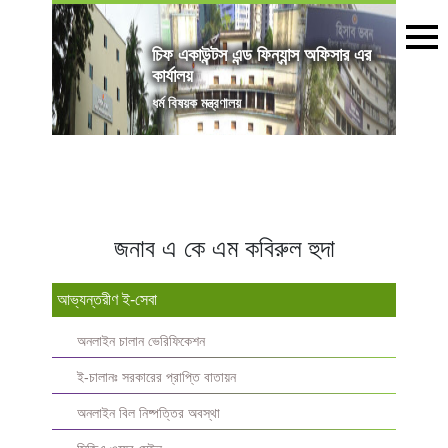
চিফ একাউন্টস এন্ড ফিন্যান্স অফিসার এর
কার্যালয়
ধর্ম বিষয়ক মন্ত্রণালয়
জনাব এ কে এম কবিরুল হুদা
আভ্যন্তরীণ ই-সেবা
অনলাইন চালান ভেরিফিকেশন
ই-চালানঃ সরকারের প্রাপ্তি বাতায়ন
অনলাইন বিল নিষ্পত্তির অবস্থা