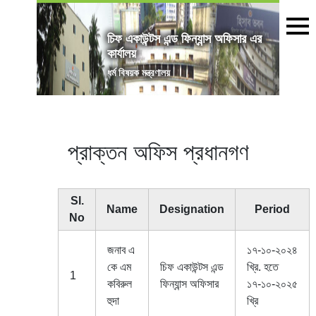
চিফ একাউন্টস এন্ড ফিন্যান্স অফিসার এর
কার্যালয়
ধর্ম বিষয়ক মন্ত্রণালয়
প্রাক্তন অফিস প্রধানগণ
Sl.
Name
Designation
Period
No
জনাব এ
১৭-১০-২০২৪
কে এম
চিফ একাউন্টস এন্ড
খ্রি. হতে
1
কবিরুল
ফিন্যান্স অফিসার
১৭-১০-২০২৫
হুদা
খ্রি