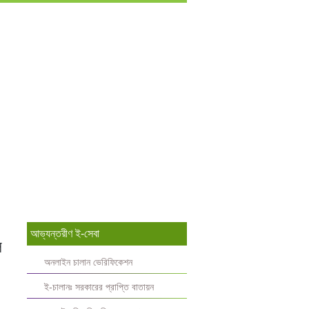
আভ্যন্তরীণ ই-সেবা
ল
অনলাইন চালান ভেরিফিকেশন
ই-চালানঃ সরকারের প্রাপ্তি বাতায়ন